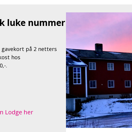
ak luke nummer
 gavekort på 2 netters
kost hos
,-.
n Lodge her