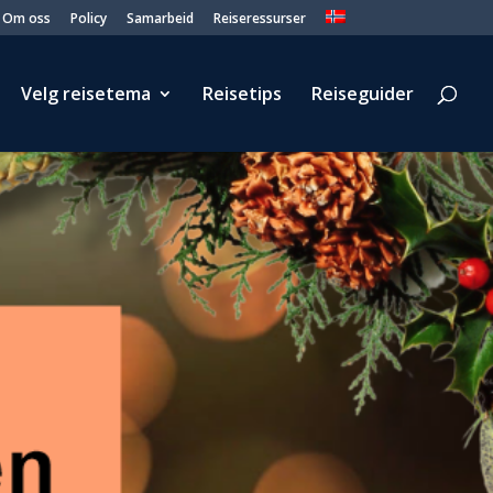
Om oss
Policy
Samarbeid
Reiseressurser
Velg reisetema
Reisetips
Reiseguider