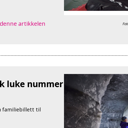
 denne artikkelen
Fot
ak luke nummer
amiliebillett til