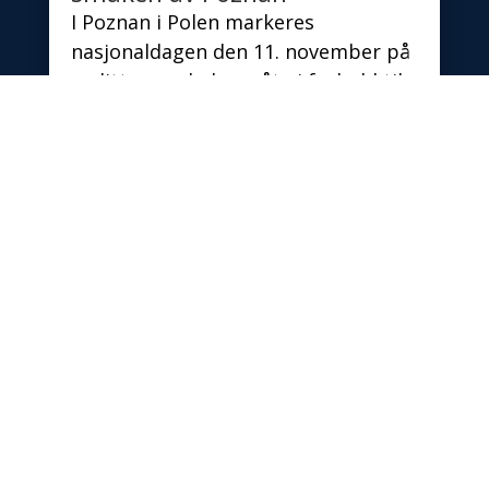
I Poznan i Polen markeres
nasjonaldagen den 11. november på
en litt annerledes måte i forhold til
resten av Polen. 11....
les mer