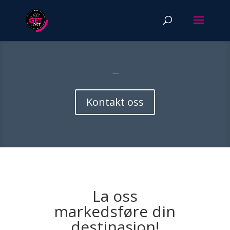
Samarbeid med oss
Kontakt oss
La oss
markedsføre din
destinasjon!