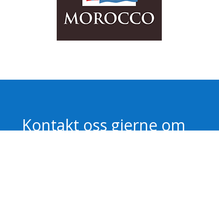
Kontakt oss gjerne om
dere ønsker mer
informasjon, et tilbud
eller ønsker å diskutere
både små og store
samarbeidsmuligheter