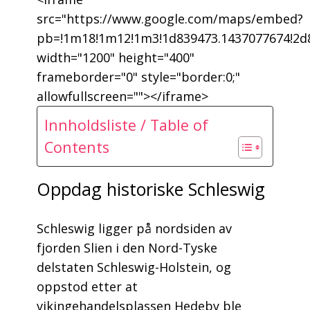
src="https://www.google.com/maps/embed?
pb=!1m18!1m12!1m3!1d839473.1437077674!2d8
width="1200" height="400"
frameborder="0" style="border:0;"
allowfullscreen=""></iframe>
Innholdsliste / Table of
Contents
Oppdag historiske Schleswig
Schleswig ligger på nordsiden av
fjorden Slien i den Nord-Tyske
delstaten Schleswig-Holstein, og
oppstod etter at
vikingehandelsplassen Hedeby ble