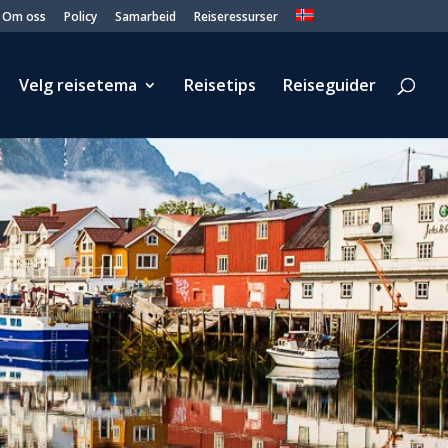
Om oss
Policy
Samarbeid
Reiseressurser
Velg reisetema
Reisetips
Reiseguider