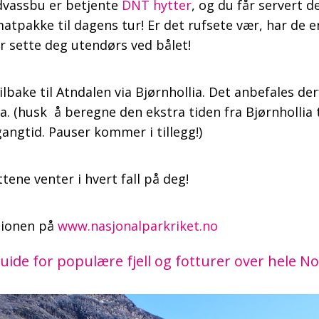
dvassbu er betjente
DNT hytter
, og du får servert d
tpakke til dagens tur! Er det rufsete vær, har de 
er sette deg utendørs ved bålet!
lbake til Atndalen via Bjørnhollia. Det anbefales de
lia. (husk å beregne den ekstra tiden fra Bjørnhollia 
gangtid. Pauser kommer i tillegg!)
tene venter i hvert fall på deg!
egionen på
www.nasjonalparkriket.no
uide for populære fjell og fotturer over hele N