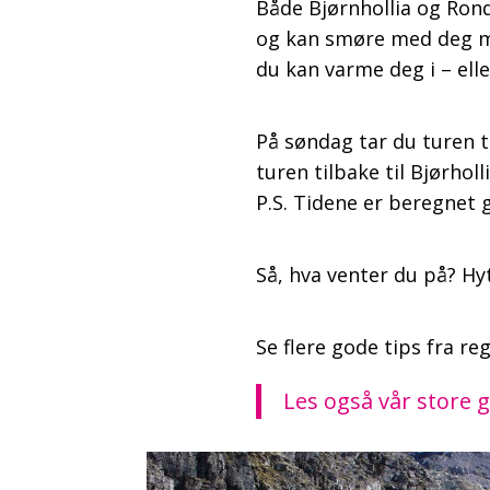
Både Bjørnhollia og Ron
og kan smøre med deg ma
du kan varme deg i – ell
På søndag tar du turen ti
turen tilbake til Bjørhol
P.S. Tidene er beregnet 
Så, hva venter du på? Hyt
Se flere gode tips fra r
Les også vår store g