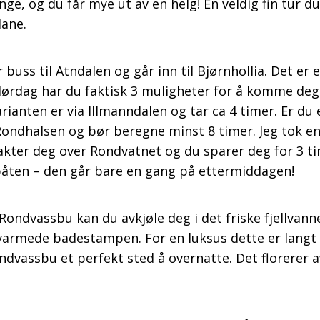
enge, og du får mye ut av en helg! En veldig fin tur d
dane.
 buss til Atndalen og går inn til Bjørnhollia. Det er e
 lørdag har du faktisk 3 muligheter for å komme deg 
rianten er via Illmanndalen og tar ca 4 timer. Er du
ondhalsen og bør beregne minst 8 timer. Jeg tok en
kter deg over Rondvatnet og du sparer deg for 3 ti
 båten – den går bare en gang på ettermiddagen!
ondvassbu kan du avkjøle deg i det friske fjellvann
varmede badestampen. For en luksus dette er langt in
dvassbu et perfekt sted å overnatte. Det florerer 