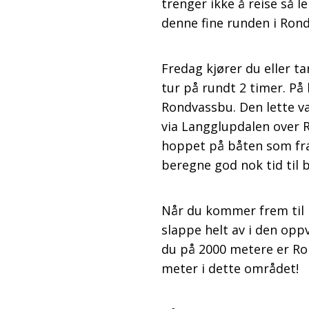
trenger ikke å reise så l
denne fine runden i Ron
Fredag kjører du eller tar
tur på rundt 2 timer. På
Rondvassbu. Den lette va
via Langglupdalen over R
hoppet på båten som fra
beregne god nok tid til
Når du kommer frem til R
slappe helt av i den opp
du på 2000 metere er Ron
meter i dette området!