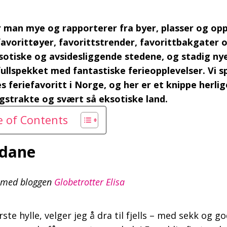
 man mye og rapporterer fra byer, plasser og opp
favorittøyer, favorittstrender, favorittbakgater o
otiske og avsidesliggende stedene, og stadig nye
fullspekket med fantastiske ferieopplevelser. Vi s
feriefavoritt i Norge, og her er et knippe herlige f
ngstrakte og svært så eksotiske land.
le of Contents
ndane
en med bloggen
Globetrotter Elisa
rste hylle, velger jeg å dra til fjells – med sekk og g