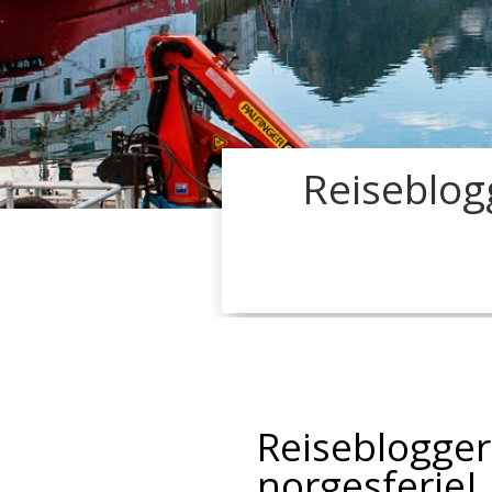
Reiseblogg
Reisebloggern
norgesferie!