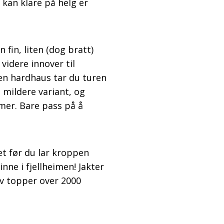
u kan klare på helg er
n fin, liten (dog bratt)
videre innover til
 en hardhaus tar du turen
 mildere variant, og
mer. Bare pass på å
et før du lar kroppen
ne i fjellheimen! Jakter
av topper over 2000