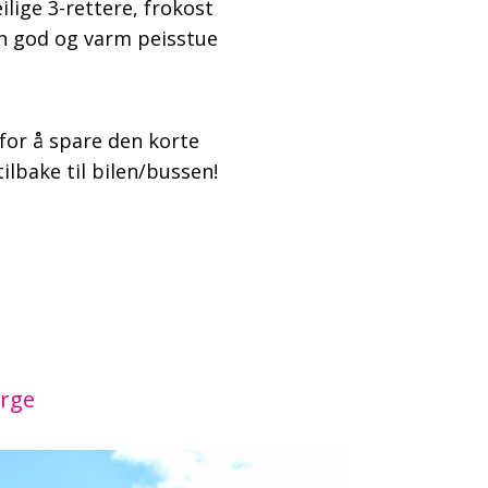
eilige 3-rettere, frokost
en god og varm peisstue
rfor å spare den korte
tilbake til bilen/bussen!
orge