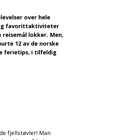
levelser over hele
g favorittaktiviteter
 reisemål lokker. Men,
purte 12 av de norske
erietips, i tilfeldig
ode fjellstøvler! Man