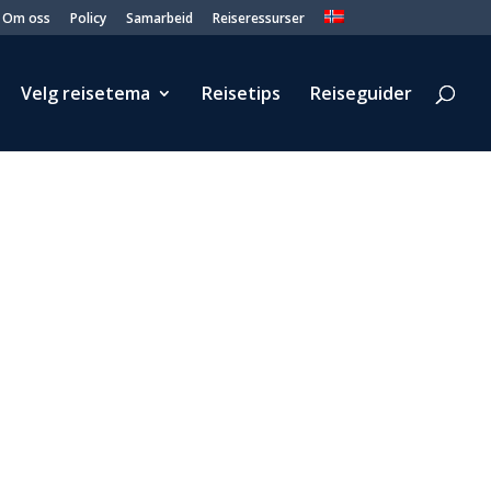
Om oss
Policy
Samarbeid
Reiseressurser
Velg reisetema
Reisetips
Reiseguider