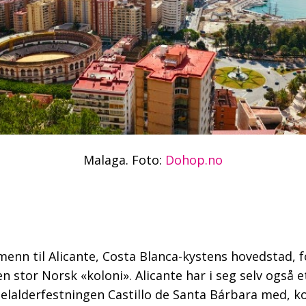
Malaga. Foto:
Dohop.no
nn til Alicante, Costa Blanca-kystens hovedstad, fo
en stor Norsk «koloni». Alicante har i seg selv også
lalderfestningen Castillo de Santa Bárbara med, ko