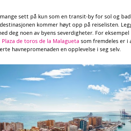
r mange sett på kun som en transit-by for sol og b
e destinasjonen kommer høyt opp på reiselisten. Legg
å med deg noen av byens severdigheter. For eksempel
n
Plaza de toros de la Malagueta
som fremdeles er i ak
erte havnepromenaden en opplevelse i seg selv.