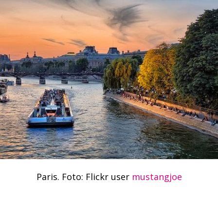
Paris. Foto: Flickr user
mustangjoe