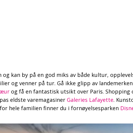
nn og kan by på en god miks av både kultur, oppleve
lier og venner på tur. Gå ikke glipp av landemerke
Cæur
og få en fantastisk utsikt over Paris. Shopping
ropas eldste varemagasiner
Galeries Lafayette
. Kunst
for hele familien finner du i fornøyelsesparken
Disn