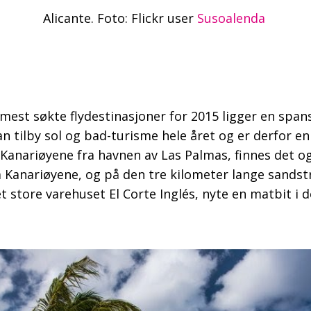
Alicante. Foto: Flickr user
Susoalenda
r mest søkte flydestinasjoner for 2015 ligger en spa
n tilby sol og bad-turisme hele året og er derfor e
 Kanariøyene fra havnen av Las Palmas, finnes det ogs
 Kanariøyene, og på den tre kilometer lange sandstr
store varehuset El Corte Inglés, nyte en matbit i d