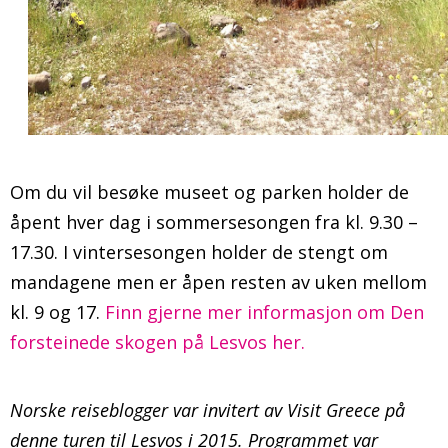
Om du vil besøke museet og parken holder de
åpent hver dag i sommersesongen fra kl. 9.30 –
17.30. I vintersesongen holder de stengt om
mandagene men er åpen resten av uken mellom
kl. 9 og 17.
Finn gjerne mer informasjon om Den
forsteinede skogen på Lesvos her.
Norske reiseblogger var invitert av Visit Greece på
denne turen til Lesvos i 2015. Programmet var